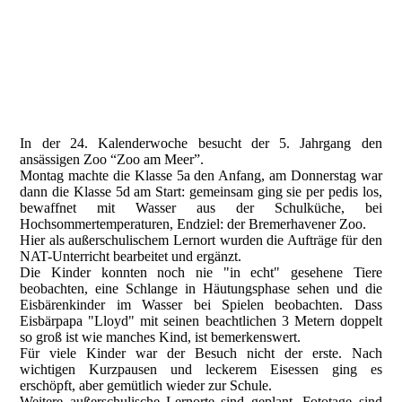
Zoobesuch Jg.5.2
Zoobesuch Jg.5.3
Zoobesuch Jg.5
In der 24. Kalenderwoche besucht der 5. Jahrgang den
ansässigen Zoo “Zoo am Meer”.
Montag machte die Klasse 5a den Anfang, am Donnerstag war
dann die Klasse 5d am Start: gemeinsam ging sie per pedis los,
bewaffnet mit Wasser aus der Schulküche, bei
Hochsommertemperaturen, Endziel: der Bremerhavener Zoo.
Hier als außerschulischem Lernort wurden die Aufträge für den
NAT-Unterricht bearbeitet und ergänzt.
Die Kinder konnten noch nie "in echt" gesehene Tiere
beobachten, eine Schlange in Häutungsphase sehen und die
Eisbärenkinder im Wasser bei Spielen beobachten. Dass
Eisbärpapa "Lloyd" mit seinen beachtlichen 3 Metern doppelt
so groß ist wie manches Kind, ist bemerkenswert.
Für viele Kinder war der Besuch nicht der erste. Nach
wichtigen Kurzpausen und leckerem Eisessen ging es
erschöpft, aber gemütlich wieder zur Schule.
Weitere außerschulische Lernorte sind geplant. Fototage sind