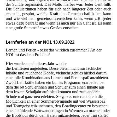
der Schule organisiert. Das Motto hierbei war: Jeder Cent hilft.
Die Schüler:innen haben für sich nach längerer Zeit oder auch
erstmalig gespürt, welche Kraft eine Gemeinschaft haben kann
und wie viel man gemeinsam erreichen kann, wenn z.B. jeder
etwas dazu beiträgt und wenn es auch nur ein Cent ist. Es kann
eine große Summe / etwas Großes entstehen.
Lernferien an der NOL 13.09.2022
Lernen und Ferien - passt das wirklich zusammen? An der
NOL ist das kein Problem!
Hier wurden auch dieses Jahr wieder
die Lernferien angeboten. Diese bieten nicht nur fachliche
Inhalte und rauchende Köpfe, vielmehr geht es hierbei darum,
eine tolle Kombination aus Lernen und Ferienspaß anzubieten.
Zwölf Lehrkräfte haben ein buntes Programm erarbeitet, bei
dem die 60 Schülerinnen und Schüler zum einen Inhalte aus
dem letzten Schuljahr aufholen konnten und zum anderen
Schule mal ganz neu erlebten. So gab es unter anderem die
Möglichkeit an einer Sommerolympiade mit viel Wasserspaß
und Teamgeist teilzunehmen, den Bowlingcenter zu besuchen,
eine abkühlende Wattwanderungen in Wremen zu machen oder
die Bootstour durch den Hafen mitzuerleben. Jeder Tag startet