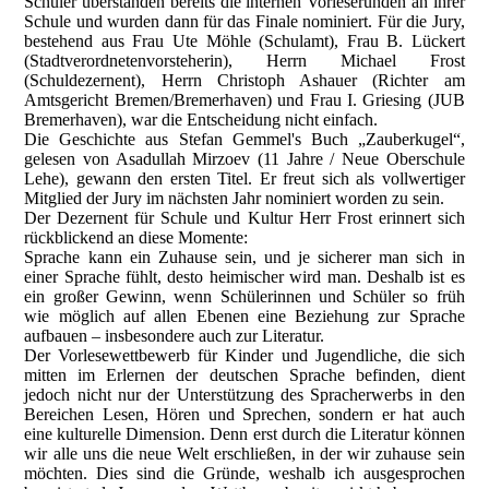
Schüler überstanden bereits die internen Vorleserunden an ihrer
Schule und wurden dann für das Finale nominiert. Für die Jury,
bestehend aus Frau Ute Möhle (Schulamt), Frau B. Lückert
(Stadtverordnetenvorsteherin), Herrn Michael Frost
(Schuldezernent), Herrn Christoph Ashauer (Richter am
Amtsgericht Bremen/Bremerhaven) und Frau I. Griesing (JUB
Bremerhaven), war die Entscheidung nicht einfach.
Die Geschichte aus Stefan Gemmel's Buch „Zauberkugel“,
gelesen von Asadullah Mirzoev (11 Jahre / Neue Oberschule
Lehe), gewann den ersten Titel. Er freut sich als vollwertiger
Mitglied der Jury im nächsten Jahr nominiert worden zu sein.
Der Dezernent für Schule und Kultur Herr Frost erinnert sich
rückblickend an diese Momente:
Sprache kann ein Zuhause sein, und je sicherer man sich in
einer Sprache fühlt, desto heimischer wird man. Deshalb ist es
ein großer Gewinn, wenn Schülerinnen und Schüler so früh
wie möglich auf allen Ebenen eine Beziehung zur Sprache
aufbauen – insbesondere auch zur Literatur.
Der Vorlesewettbewerb für Kinder und Jugendliche, die sich
mitten im Erlernen der deutschen Sprache befinden, dient
jedoch nicht nur der Unterstützung des Spracherwerbs in den
Bereichen Lesen, Hören und Sprechen, sondern er hat auch
eine kulturelle Dimension. Denn erst durch die Literatur können
wir alle uns die neue Welt erschließen, in der wir zuhause sein
möchten. Dies sind die Gründe, weshalb ich ausgesprochen