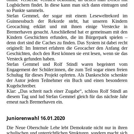
Logbüchern findet. In diese kann man sich dann eintragen und
so Punkte sammeln.
Stefan Gemmel, der sogar mit einem Leseweltrekord im
Guinnessbuch der Rekorde steht, hat unseren Kindern
Geocaching erklärt und mit ihnen einige Verstecke in
Bremerhaven gesucht. Anschließend hat er gemeinsam mit den
Kindern Geschichten erfunden, die im Bürgerpark spielen –
denn dort sind die Caches zu finden. Das System ist dabei recht
originell: Im Internet erfahren die Geocacher den Anfang der
Geschichten, doch den Rest können sie erst lesen, wenn sie das
Versteck gefunden haben.
Stefan Gemmel und Rolf Stindl waren begeistert vom
Engagement der Schüler:innen, die zum Teil sogar einen freien
Schultag für dieses Projekt opferten. Als Dankeschön schenkte
der Autor jedem Teilnehmer ein Buch und einen besonderen
Kugelschreiber.
Klar: „Das schreit nach einer Zugabe“, schloss Rolf Stindl an
diesem Tag und lud Stefan Gemmel gleich für das nächste Jahr
erneut nach Bremerhaven ein.
Juniorenwahl 16.01.2020
Die Neue Oberschule Lehe lebt Demokratie nicht nur in ihren
schulischen und unterrichtlichen Strukturen, sondern macht sich