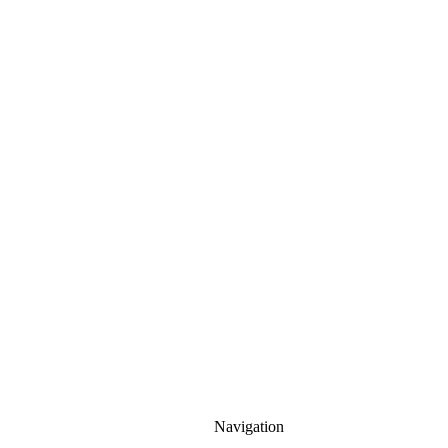
Neue Oberschule
Lehe
Schule mit Herz
Navigation