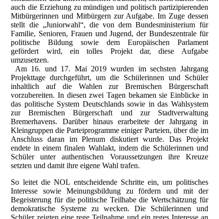
auch die Erziehung zu mündigen und politisch partizipierenden
Mitbürgerinnen und Mitbürgern zur Aufgabe. Im Zuge dessen
stellt die „Juniorwahl“, die von dem Bundesministerium für
Familie, Senioren, Frauen und Jugend, der Bundeszentrale für
politische Bildung sowie dem Europäischen Parlament
gefördert wird, ein tolles Projekt dar, diese Aufgabe
umzusetzen.
Am 16. und 17. Mai 2019 wurden im sechsten Jahrgang
Projekttage durchgeführt, um die Schülerinnen und Schüler
inhaltlich auf die Wahlen zur Bremischen Bürgerschaft
vorzubereiten.
In diesen zwei Tagen bekamen sie Einblicke in
das politische System Deutschlands sowie in das Wahlsystem
zur Bremischen Bürgerschaft und zur Stadtverwaltung
Bremerhavens. Darüber hinaus erarbeitete der Jahrgang in
Kleingruppen die Parteiprogramme einiger Parteien, über die im
Anschluss daran im Plenum diskutiert wurde. Das Projekt
endete in einem finalen Wahlakt, indem die Schülerinnen und
Schüler unter authentischen Voraussetzungen ihre Kreuze
setzten und damit ihre eigene Wahl trafen.
So leitet die NOL entscheidende Schritte ein, um politisches
Interesse sowie Meinungsbildung zu fördern und mit der
Begeisterung für die politische Teilhabe die Wertschätzung für
demokratische Systeme zu wecken. Die Schülerinnen und
Schüler zeigten eine rege Teilnahme und ein reges Interesse an