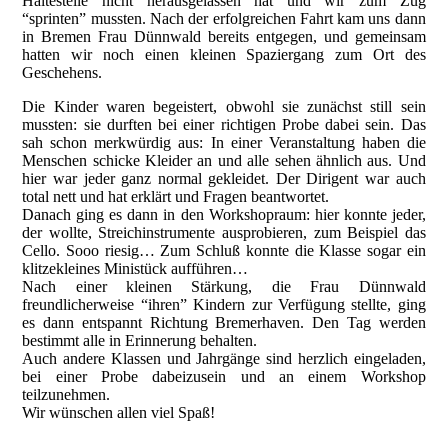
Haltestelle nicht herausgelassen hat und wir zum Zug
“sprinten” mussten. Nach der erfolgreichen Fahrt kam uns dann
in Bremen Frau Dünnwald bereits entgegen, und gemeinsam
hatten wir noch einen kleinen Spaziergang zum Ort des
Geschehens.
Die Kinder waren begeistert, obwohl sie zunächst still sein
mussten: sie durften bei einer richtigen Probe dabei sein. Das
sah schon merkwürdig aus: In einer Veranstaltung haben die
Menschen schicke Kleider an und alle sehen ähnlich aus. Und
hier war jeder ganz normal gekleidet. Der Dirigent war auch
total nett und hat erklärt und Fragen beantwortet.
Danach ging es dann in den Workshopraum: hier konnte jeder,
der wollte, Streichinstrumente ausprobieren, zum Beispiel das
Cello. Sooo riesig… Zum Schluß konnte die Klasse sogar ein
klitzekleines Ministück aufführen…
Nach einer kleinen Stärkung, die Frau Dünnwald
freundlicherweise “ihren” Kindern zur Verfügung stellte, ging
es dann entspannt Richtung Bremerhaven. Den Tag werden
bestimmt alle in Erinnerung behalten.
Auch andere Klassen und Jahrgänge sind herzlich eingeladen,
bei einer Probe dabeizusein und an einem Workshop
teilzunehmen.
Wir wünschen allen viel Spaß!