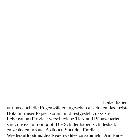
gestellt. Der Fleiß und die Anstrengung wurden belohnt. Nicht
nur mit einem tollen Song, sondern auch mit einer wertvollen
Lebenserfahrung. Wenn ich etwas wirklich will, dann ist da ein
Weg und ich schaffe das.
In Zusammenarbeit mit dem Tontechniker und Produzenten
Tobias Langela konnte dieses Langzeitprojekt realisiert werden.
Gefördert wurde die Projektidee durch das Kulturamt
Bremerhaven.
Text: Astrid von Schablonowsky, Tobias Langela
Musik: Tobias Langela
Copyright: Neue Oberschule Lehe
Vom Baum zum Papier 23.08.2023
Im letzten Schuljahr haben die Jahrgänge 5,6 und 7 in einem
gemeinsamen Projekt in zwei Durchgängen erforscht, woher
das Papier auf dem wir täglich schreiben, kommt.
Dabei haben
wir uns auch die Regenwälder angesehen aus denen das meiste
Holz für unser Papier kommt und festgestellt, dass sie
Lebensraum für viele verschiedene Tier- und Pflanzenarten
sind, die es nur dort gibt.
Die Schüler haben sich deshalb
entschieden in zwei Aktionen Spenden für die
Wiederaufforstung des Regenwaldes zu sammeln.
Am Ende